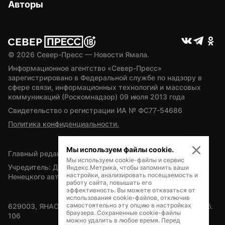
Авторы
© 
2026
 Север-Пресс — Новости Ямала.
Информационное агентство «Север-Пресс» 
зарегистрировано в Федеральной службе по надзору в 
сфере связи, информационных технологий и массовых 
коммуникаций (Роскомнадзор) 09 июля 2013 года
Свидетельство о регистрации ИА № ФС77-54686
Политика конфиденциальности.
Мы используем файлы cookie.
Главный редактор — А.Л. Поздеев
Мы используем cookie-файлы и сервис
Учредитель: Департамент внутренней политики Ямало-
Яндекс.Метрика, чтобы запомнить ваши
настройки, анализировать посещаемость и
Ненецкого автономного округа
работу сайта, повышать его
эффективность. Вы можете отказаться от
использования cookie-файлов, отключив
самостоятельно эту опцию в настройках
629003, ЯНАО, Салехард, мкр. Богдана Кнунянца, д.1, каб. 
браузера. Сохраненные cookie-файлы
106
можно удалить в любое время. Перед