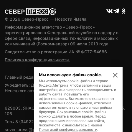
© 
2026
 Север-Пресс — Новости Ямала.
Информационное агентство «Север-Пресс» 
зарегистрировано в Федеральной службе по надзору в 
сфере связи, информационных технологий и массовых 
коммуникаций (Роскомнадзор) 09 июля 2013 года
Свидетельство о регистрации ИА № ФС77-54686
Политика конфиденциальности.
Мы используем файлы cookie.
Главный редактор — А.Л. Поздеев
Мы используем cookie-файлы и сервис
Учредитель: Департамент внутренней политики Ямало-
Яндекс.Метрика, чтобы запомнить ваши
настройки, анализировать посещаемость и
Ненецкого автономного округа
работу сайта, повышать его
эффективность. Вы можете отказаться от
использования cookie-файлов, отключив
самостоятельно эту опцию в настройках
629003, ЯНАО, Салехард, мкр. Богдана Кнунянца, д.1, каб. 
браузера. Сохраненные cookie-файлы
106
можно удалить в любое время. Перед
продолжением использования сайта,
Тел.: 8 (34922) 71262
пожалуйста, ознакомьтесь с нашей
sever-press@yamal-media.ru
Политикой конфиденциальности
.