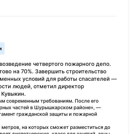
и
озведение четвертого пожарного депо. 
ово на 70%. Завершить строительство 
еменных условий для работы спасателей — 
сти людей, отметил директор 
 Кувыкин.
ым современным требованиям. После его 
открытия мы завершим обновление пожарных частей в Шурышкарском районе», — 
тамент гражданской защиты и пожарной 
метров, на которых сможет разместиться до 
оят диспетчерскую, класс для занятий, зоны 