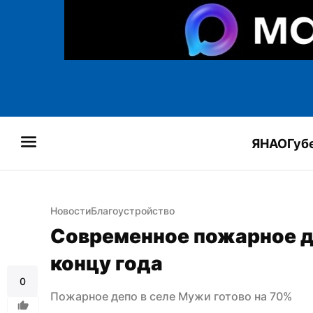
ЯНАО
Губ
Новости
Благоустройство
Современное пожарное де
концу года
0
Пожарное депо в селе Мужи готово на 70%