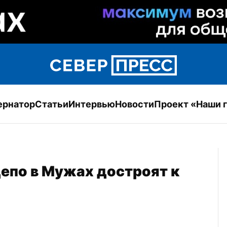
ернатор
Статьи
Интервью
Новости
Проект «Наши 
по в Мужах достроят к 