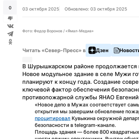
0
03 октября 2025
Обновлено: 03 октября 2025
Фото: Федор Воронов / «Ямал-Медиа»
Читать «Север-Пресс» в
Дзен
Новост
В Шурышкарском районе продолжается в
Новое модульное здание в селе Мужи гот
планируют к концу года. Создание совр
ключевой фактор обеспечения безопасно
противопожарной службы ЯНАО Евгений
«Новое депо в Мужах соответствует сам
процитировал
 Кувыкина окружной депар
безопасности в telegram-канале.
Площадь здания — более 800 квадратных 
шести единиц спецтехники. Внутри обустр