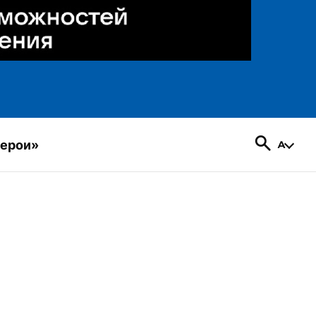
герои»