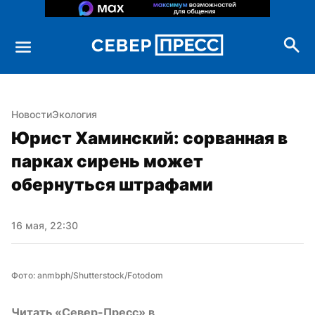
Новости
Экология
Юрист Хаминский: сорванная в 
парках сирень может 
обернуться штрафами
16 мая, 22:30
Фото: anmbph/Shutterstock/Fotodom
Читать «Север-Пресс» в