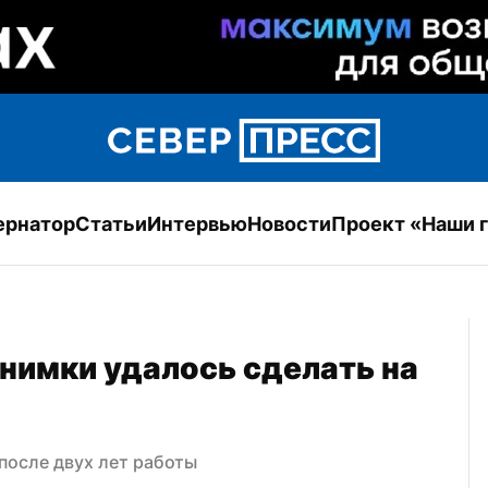
ернатор
Статьи
Интервью
Новости
Проект «Наши 
имки удалось сделать на 
после двух лет работы