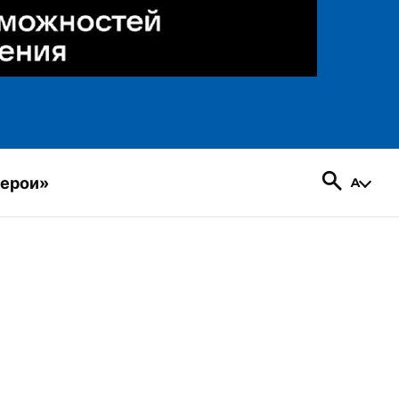
герои»