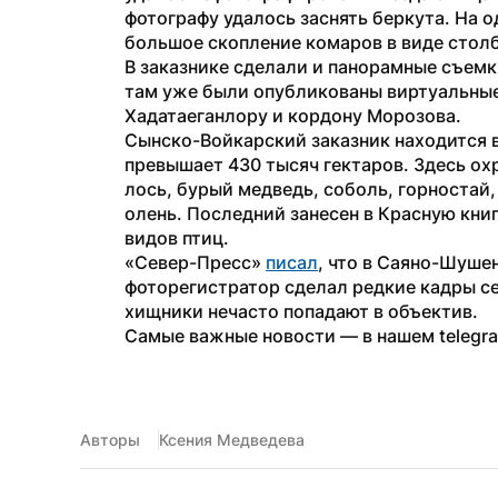
фотографу удалось заснять беркута. На 
большое скопление комаров в виде стол
В заказнике сделали и панорамные съемки
там уже были опубликованы виртуальные
Хадатаеганлору и кордону Морозова.
Сынско-Войкарский заказник находится 
превышает 430 тысяч гектаров. Здесь ох
лось, бурый медведь, соболь, горностай,
олень. Последний занесен в Красную книг
видов птиц.
«Север-Пресс» 
писал
, что в Саяно-Шуше
фоторегистратор сделал редкие кадры се
хищники нечасто попадают в объектив.
Самые важные новости — в нашем telegr
Авторы
Ксения Медведева