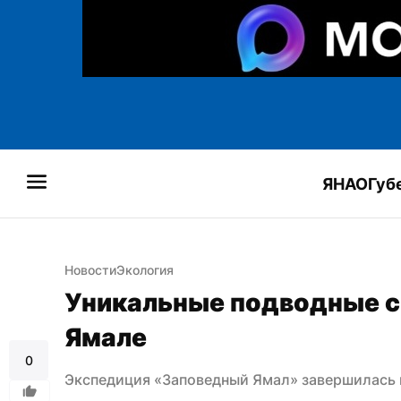
ЯНАО
Губ
Новости
Экология
Уникальные подводные сн
Ямале
0
Экспедиция «Заповедный Ямал» завершилась 