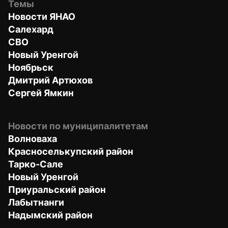
Темы
Новости ЯНАО
Салехард
СВО
Новый Уренгой
Ноябрьск
Дмитрий Артюхов
Сергей Ямкин
Новости по муниципалитетам
Волноваха
Красноселькупский район
Тарко-Сале
Новый Уренгой
Приуральский район
Лабытнанги
Надымский район