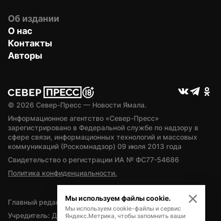
Об издании
О нас
Контакты
Авторы
© 
2026
 Север-Пресс — Новости Ямала.
Информационное агентство «Север-Пресс» 
зарегистрировано в Федеральной службе по надзору в 
сфере связи, информационных технологий и массовых 
коммуникаций (Роскомнадзор) 09 июля 2013 года
Свидетельство о регистрации ИА № ФС77-54686
Политика конфиденциальности.
Мы используем файлы cookie.
Главный редактор — А.Л. Поздеев
Мы используем cookie-файлы и сервис
Учредитель: Департамент внутренней политики Ямало-
Яндекс.Метрика, чтобы запомнить ваши