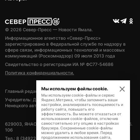
© 
2026
 Север-Пресс — Новости Ямала.
Информационное агентство «Север-Пресс» 
зарегистрировано в Федеральной службе по надзору в 
сфере связи, информационных технологий и массовых 
коммуникаций (Роскомнадзор) 09 июля 2013 года
Свидетельство о регистрации ИА № ФС77-54686
Политика конфиденциальности.
Мы используем файлы cookie.
Главный редактор — А.Л. Поздеев
Мы используем cookie-файлы и сервис
Учредитель: Департамент внутренней политики Ямало-
Яндекс.Метрика, чтобы запомнить ваши
настройки, анализировать посещаемость и
Ненецкого автономного округа
работу сайта, повышать его
эффективность. Вы можете отказаться от
использования cookie-файлов, отключив
самостоятельно эту опцию в настройках
629003, ЯНАО, Салехард, мкр. Богдана Кнунянца, д.1, каб. 
браузера. Сохраненные cookie-файлы
106
можно удалить в любое время. Перед
продолжением использования сайта,
Тел.: 8 (34922) 71262