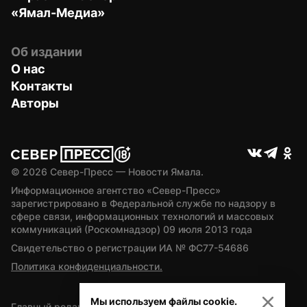
«Ямал-Медиа»
Об издании
О нас
Контакты
Авторы
© 
2026
 Север-Пресс — Новости Ямала.
Информационное агентство «Север-Пресс» 
зарегистрировано в Федеральной службе по надзору в 
сфере связи, информационных технологий и массовых 
коммуникаций (Роскомнадзор) 09 июля 2013 года
Свидетельство о регистрации ИА № ФС77-54686
Политика конфиденциальности.
Мы используем файлы cookie.
Главный редактор — А.Л. Поздеев