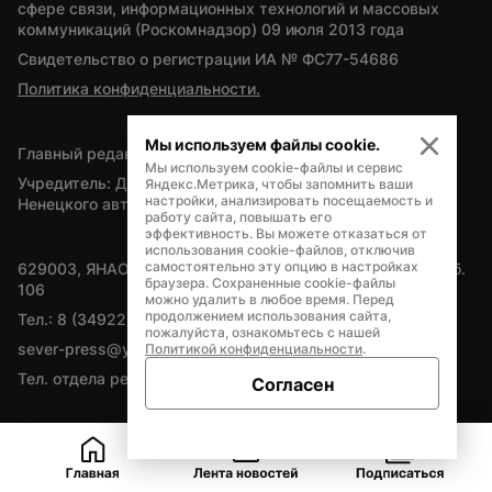
сфере связи, информационных технологий и массовых 
коммуникаций (Роскомнадзор) 09 июля 2013 года
Свидетельство о регистрации ИА № ФС77-54686
Политика конфиденциальности.
Мы используем файлы cookie.
Главный редактор — А.Л. Поздеев
Мы используем cookie-файлы и сервис
Учредитель: Департамент внутренней политики Ямало-
Яндекс.Метрика, чтобы запомнить ваши
настройки, анализировать посещаемость и
Ненецкого автономного округа
работу сайта, повышать его
эффективность. Вы можете отказаться от
использования cookie-файлов, отключив
самостоятельно эту опцию в настройках
629003, ЯНАО, Салехард, мкр. Богдана Кнунянца, д.1, каб. 
браузера. Сохраненные cookie-файлы
106
можно удалить в любое время. Перед
продолжением использования сайта,
Тел.: 8 (34922) 71262
пожалуйста, ознакомьтесь с нашей
sever-press@yamal-media.ru
Политикой конфиденциальности
.
Тел. отдела рекламы: 8 (34922) 42728
Согласен