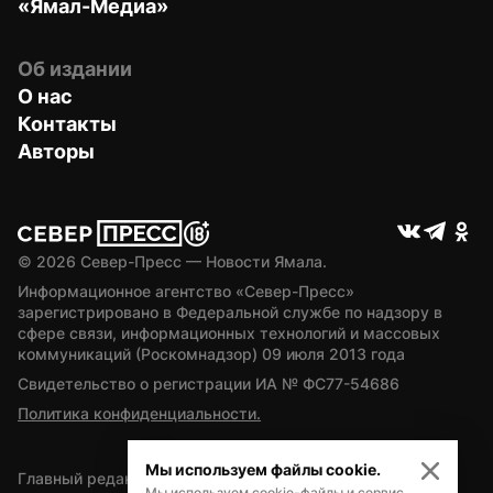
«Ямал-Медиа»
Об издании
О нас
Контакты
Авторы
© 
2026
 Север-Пресс — Новости Ямала.
Информационное агентство «Север-Пресс» 
зарегистрировано в Федеральной службе по надзору в 
сфере связи, информационных технологий и массовых 
коммуникаций (Роскомнадзор) 09 июля 2013 года
Свидетельство о регистрации ИА № ФС77-54686
Политика конфиденциальности.
Мы используем файлы cookie.
Главный редактор — А.Л. Поздеев
Мы используем cookie-файлы и сервис