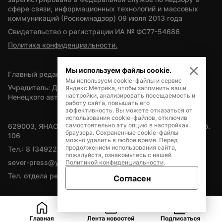
сфере связи, информационных технологий и массовых 
коммуникаций (Роскомнадзор) 09 июля 2013 года
Свидетельство о регистрации ИА № ФС77-54686
Политика конфиденциальности.
Мы используем файлы cookie.
Главный редактор — А.Л. Поздеев
Мы используем cookie-файлы и сервис
Учредитель: Департамент внутренней политики Ямало-
Яндекс.Метрика, чтобы запомнить ваши
настройки, анализировать посещаемость и
Ненецкого автономного округа
работу сайта, повышать его
эффективность. Вы можете отказаться от
использования cookie-файлов, отключив
самостоятельно эту опцию в настройках
629003, ЯНАО, Салехард, мкр. Богдана Кнунянца, д.1, каб. 
браузера. Сохраненные cookie-файлы
106
можно удалить в любое время. Перед
продолжением использования сайта,
Тел.: 8 (34922) 71262
пожалуйста, ознакомьтесь с нашей
sever-press@yamal-media.ru
Политикой конфиденциальности
.
Тел. отдела рекламы: 8 (34922) 42728
Согласен