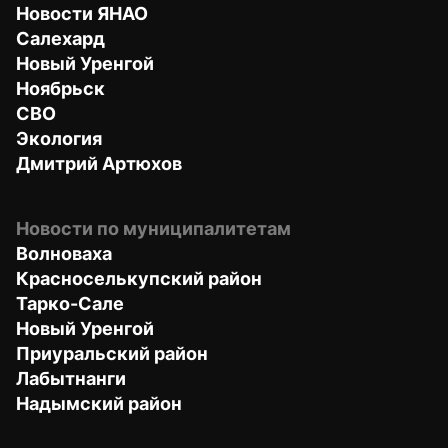
Новости ЯНАО
Салехард
Новый Уренгой
Ноябрьск
СВО
Экология
Дмитрий Артюхов
Новости по муниципалитетам
Волноваха
Красноселькупский район
Тарко-Сале
Новый Уренгой
Приуральский район
Лабытнанги
Надымский район