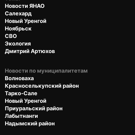
Новости ЯНАО
Салехард
Новый Уренгой
Ноябрьск
СВО
Экология
Дмитрий Артюхов
Новости по муниципалитетам
Волноваха
Красноселькупский район
Тарко-Сале
Новый Уренгой
Приуральский район
Лабытнанги
Надымский район