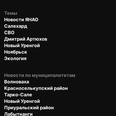
Темы
Новости ЯНАО
Салехард
СВО
Дмитрий Артюхов
Новый Уренгой
Ноябрьск
Экология
Новости по муниципалитетам
Волноваха
Красноселькупский район
Тарко-Сале
Новый Уренгой
Приуральский район
Лабытнанги