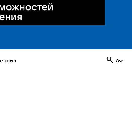
герои»