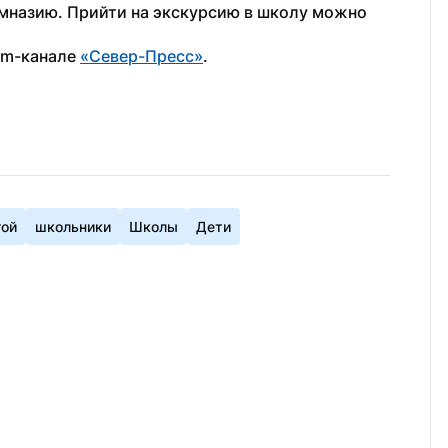
мназию. Прийти на экскурсию в школу можно 
am-канале 
«Север-Пресс»
.
гой
школьники
Школы
Дети