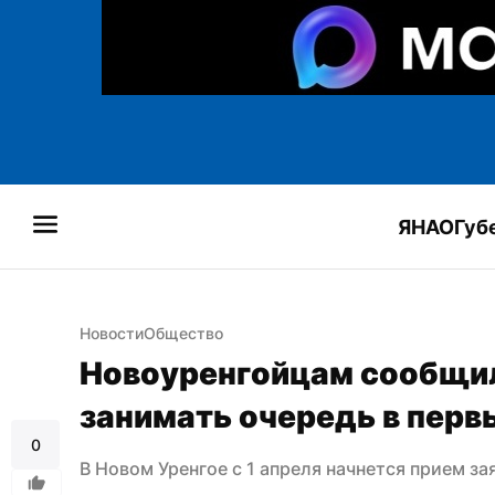
ЯНАО
Губ
Новости
Общество
Новоуренгойцам сообщили
занимать очередь в перв
0
В Новом Уренгое с 1 апреля начнется прием за