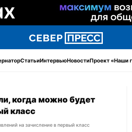
ернатор
Статьи
Интервью
Новости
Проект «Наши 
, когда можно будет 
ый класс
явлений на зачисление в первый класс