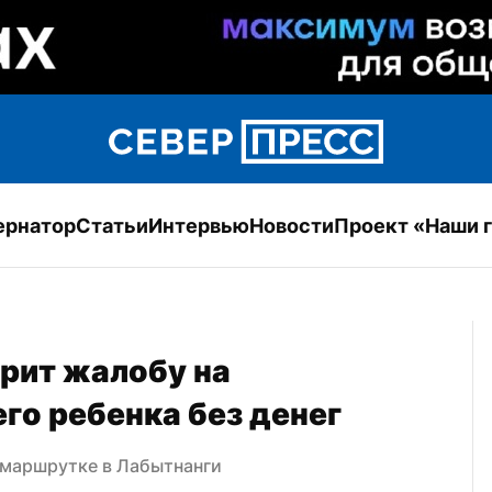
ернатор
Статьи
Интервью
Новости
Проект «Наши 
ит жалобу на 
го ребенка без денег
 маршрутке в Лабытнанги