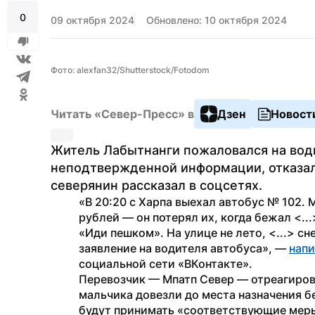
0
09 октября 2024
Обновлено: 10 октября 2024
Фото: alexfan32/Shutterstock/Fotodom
Читать «Север-Пресс» в
Дзен
Новост
Житель Лабытнанги пожаловался на води
неподтвержденной информации, отказал в
северянин рассказал в соцсетях.
«В 20:20 с Харпа выехал автобус № 102. М
рублей — он потерял их, когда бежал <...>
«Иди пешком». На улице не лето, <...> снег
заявление на водителя автобуса», — 
нап
социальной сети «ВКонтакте».
Перевозчик — Мпатп Север — отреагирова
мальчика довезли до места назначения бе
будут принимать «соответствующие меры