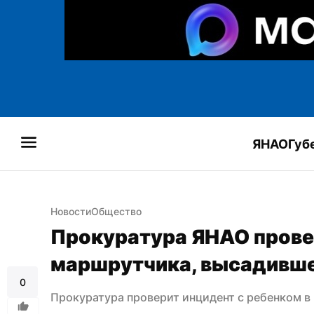
ЯНАО
Губ
Новости
Общество
Прокуратура ЯНАО провер
маршрутчика, высадивше
0
Прокуратура проверит инцидент с ребенком в