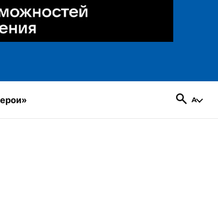
герои»