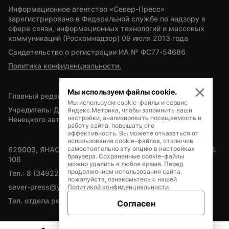
Информационное агентство «Север-Пресс» 
зарегистрировано в Федеральной службе по надзору в 
сфере связи, информационных технологий и массовых 
коммуникаций (Роскомнадзор) 09 июля 2013 года
Свидетельство о регистрации ИА № ФС77-54686
Политика конфиденциальности.
Мы используем файлы cookie.
Главный редактор — А.Л. Поздеев
Мы используем cookie-файлы и сервис
Учредитель: Департамент внутренней политики Ямало-
Яндекс.Метрика, чтобы запомнить ваши
настройки, анализировать посещаемость и
Ненецкого автономного округа
работу сайта, повышать его
эффективность. Вы можете отказаться от
использования cookie-файлов, отключив
самостоятельно эту опцию в настройках
629003, ЯНАО, Салехард, мкр. Богдана Кнунянца, д.1, каб. 
браузера. Сохраненные cookie-файлы
106
можно удалить в любое время. Перед
продолжением использования сайта,
Тел.: 8 (34922) 71262
пожалуйста, ознакомьтесь с нашей
sever-press@yamal-media.ru
Политикой конфиденциальности
.
Тел. отдела рекламы: 8 (34922) 42728
Согласен