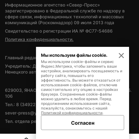
Информационное агентство «Север-Пресс» 
зарегистрировано в Федеральной службе по надзору в 
сфере связи, информационных технологий и массовых 
коммуникаций (Роскомнадзор) 09 июля 2013 года
Свидетельство о регистрации ИА № ФС77-54686
Политика конфиденциальности.
Мы используем файлы cookie.
Главный редактор — А.Л. Поздеев
Мы используем cookie-файлы и сервис
Учредитель: Департамент внутренней политики Ямало-
Яндекс.Метрика, чтобы запомнить ваши
настройки, анализировать посещаемость и
Ненецкого автономного округа
работу сайта, повышать его
эффективность. Вы можете отказаться от
использования cookie-файлов, отключив
самостоятельно эту опцию в настройках
629003, ЯНАО, Салехард, мкр. Богдана Кнунянца, д.1, каб. 
браузера. Сохраненные cookie-файлы
106
можно удалить в любое время. Перед
продолжением использования сайта,
Тел.: 8 (34922) 71262
пожалуйста, ознакомьтесь с нашей
sever-press@yamal-media.ru
Политикой конфиденциальности
.
Тел. отдела рекламы: 8 (34922) 42728
Согласен