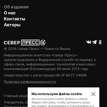
Об издании
О нас
Контакты
Авторы
© 
2026
 Север-Пресс — Новости Ямала.
Информационное агентство «Север-Пресс» 
зарегистрировано в Федеральной службе по надзору в 
сфере связи, информационных технологий и массовых 
коммуникаций (Роскомнадзор) 09 июля 2013 года
Свидетельство о регистрации ИА № ФС77-54686
Политика конфиденциальности.
Мы используем файлы cookie.
Главный редактор — А.Л. Поздеев
Мы используем cookie-файлы и сервис
Учредитель: Департамент внутренней политики Ямало-
Яндекс.Метрика, чтобы запомнить ваши
настройки, анализировать посещаемость и
Ненецкого автономного округа