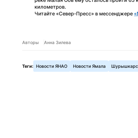
реке Малая Обь ему осталось пройти 65 
километров.
Читайте «Север-Пресс» в мессенджере 
«
Авторы
Анна Зилева
Теги:
Новости ЯНАО
Новости Ямала
Шурышкарск