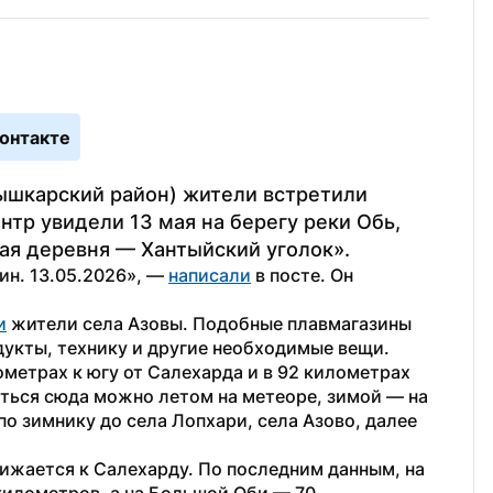
онтакте
шкарский район) жители встретили 
тр увидели 13 мая на берегу реки Обь, 
ая деревня — Хантыйский уголок».
н. 13.05.2026», — 
написали
 в посте. Он 
и
 жители села Азовы. Подобные плавмагазины 
дукты, технику и другие необходимые вещи.
метрах к югу от Салехарда и в 92 километрах 
ться сюда можно летом на метеоре, зимой — на 
о зимнику до села Лопхари, села Азово, далее 
лижается к Салехарду. По последним данным, на 