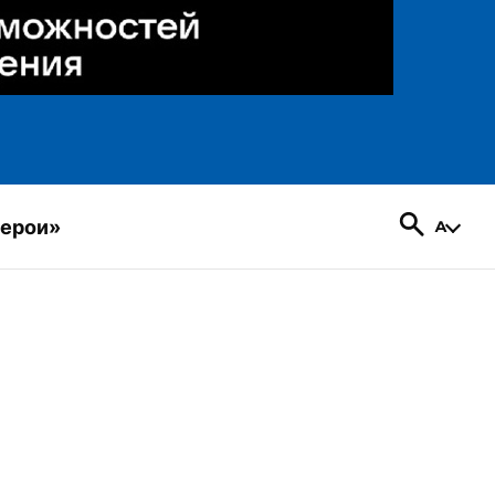
герои»