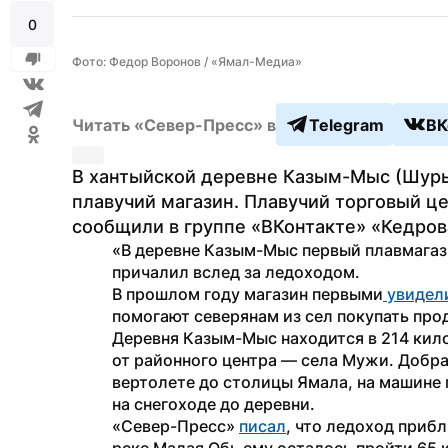
0
Фото: Федор Воронов / «Ямал-Медиа»
Читать «Север-Пресс» в
Telegram
ВК
В хантыйской деревне Казым-Мыс (Шуры
плавучий магазин. Плавучий торговый цен
сообщили в группе «ВКонтакте» «Кедров
«В деревне Казым-Мыс первый плавмагази
причалил вслед за ледоходом.
В прошлом году магазин первыми
 увидел
помогают северянам из сел покупать про
Деревня Казым-Мыс находится в 214 кило
от районного центра — села Мужи. Добра
вертолете до столицы Ямала, на машине п
на снегоходе до деревни.
«Север-Пресс» 
писал
, что ледоход приб