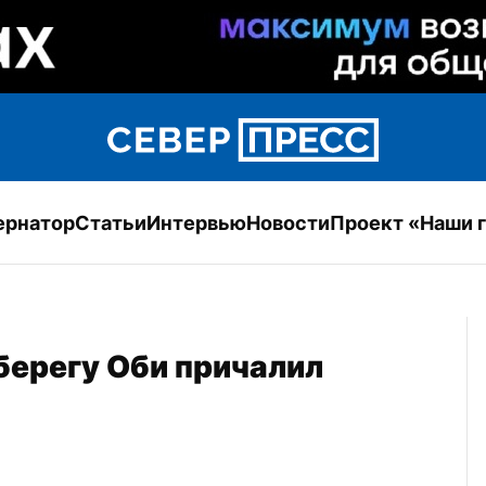
ернатор
Статьи
Интервью
Новости
Проект «Наши 
ерегу Оби причалил 