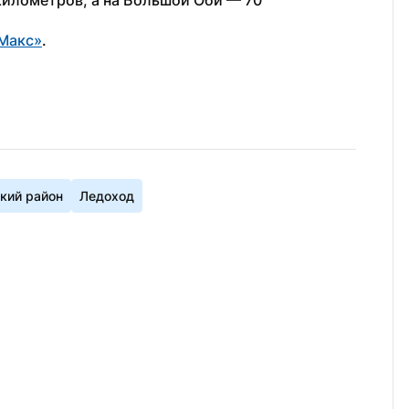
километров, а на Большой Оби — 70 
Макс»
. 
ий район
Ледоход