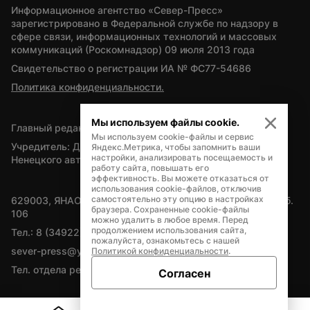
Информационное агентство «Север-Пресс» 
зарегистрировано в Федеральной службе по надзору в 
сфере связи, информационных технологий и массовых 
коммуникаций (Роскомнадзор) 09 июля 2013 года
Свидетельство о регистрации ИА № ФС77-54686
Политика конфиденциальности.
Мы используем файлы cookie.
Главный редактор — А.Л. Поздеев
Мы используем cookie-файлы и сервис
Учредитель: Департамент внутренней политики Ямало-
Яндекс.Метрика, чтобы запомнить ваши
настройки, анализировать посещаемость и
Ненецкого автономного округа
работу сайта, повышать его
эффективность. Вы можете отказаться от
использования cookie-файлов, отключив
самостоятельно эту опцию в настройках
629003, ЯНАО, Салехард, мкр. Богдана Кнунянца, д.1, каб. 
браузера. Сохраненные cookie-файлы
106
можно удалить в любое время. Перед
продолжением использования сайта,
Тел.: 8 (34922) 71262
пожалуйста, ознакомьтесь с нашей
sever-press@yamal-media.ru
Политикой конфиденциальности
.
Тел. отдела рекламы: 8 (34922) 42728
Согласен