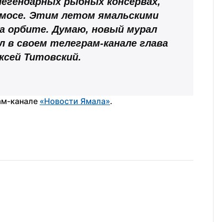
егендарных рыбных консервах, 
мосе. Этим летом ямальскими 
а орбите. Думаю, новый мурал 
ал в своем телеграм-канале глава 
ксей Титовский.
ам-канале 
«Новости Ямала»
.