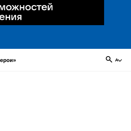
герои»