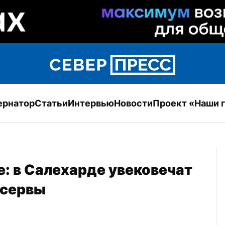
ернатор
Статьи
Интервью
Новости
Проект «Наши 
: в Салехарде увековечат 
нсервы