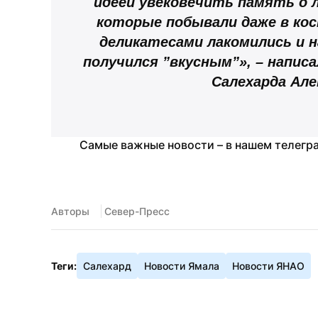
идеей увековечить память о л
которые побывали даже в кос
деликатесами лакомились и н
получился 
”
вкусным
”
», – напис
Салехарда Але
Самые важные новости – в нашем телегр
Авторы
 Север-Пресс
Теги:
Салехард
Новости Ямала
Новости ЯНАО