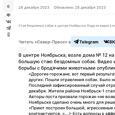
0
28 декабря 2023
Обновлено: 28 декабря 2023
Стая бездомных собак в центре Ноябрьска. Кадр из видео t.m
Читать «Север-Пресс» в
Telegram
ВК
В центре Ноябрьска, возле дома № 12 на
большую стаю бездомных собак. Видео и
борьбы с бродячими животными опублик
«Дорогие горожане, вот первый результа
других. Пошли отравления собак. Было н
Последний зафиксированный случай отра
декабря. Жители района Ноябрьск-1 стал
Авторы поста призвали горожан «не возвр
Ноябрьске сделано очень много для реш
«Приют построен большой, агрессивные с
контрактуются. <...> Есть вопросы к эфф