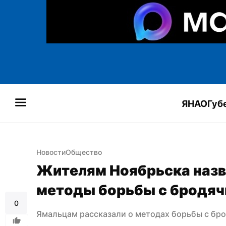
ЯНАО
Губ
Новости
Общество
Жителям Ноябрьска назв
методы борьбы с бродя
0
Ямальцам рассказали о методах борьбы с б