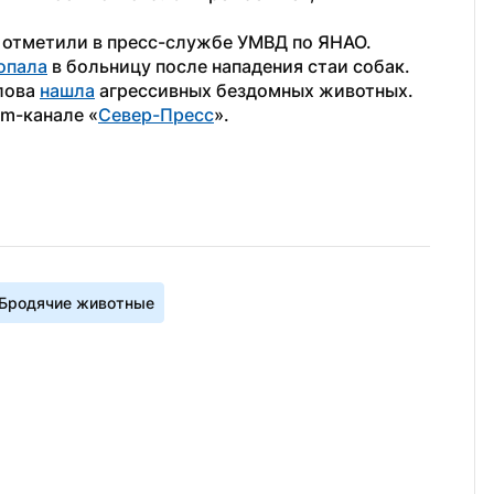
 отметили в пресс-службе УМВД по ЯНАО.
опала
 в больницу после нападения стаи собак. 
лова 
нашла
 агрессивных бездомных животных.
am-канале «
Север-Пресс
».
Бродячие животные