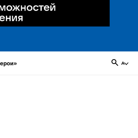
герои»