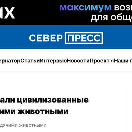
ернатор
Статьи
Интервью
Новости
Проект «Наши 
али цивилизованные 
чими животными
родячими животными