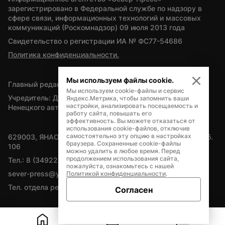
зарегистрировано в Федеральной службе по надзору в 
сфере связи, информационных технологий и массовых 
коммуникаций (Роскомнадзор) 09 июля 2013 года
Свидетельство о регистрации ИА № ФС77-54686
Политика конфиденциальности.
Мы используем файлы cookie.
Главный редактор — А.Л. Поздеев
Мы используем cookie-файлы и сервис
Учредитель: Департамент внутренней политики Ямало-
Яндекс.Метрика, чтобы запомнить ваши
настройки, анализировать посещаемость и
Ненецкого автономного округа
работу сайта, повышать его
эффективность. Вы можете отказаться от
использования cookie-файлов, отключив
самостоятельно эту опцию в настройках
629003, ЯНАО, Салехард, мкр. Богдана Кнунянца, д.1, каб. 
браузера. Сохраненные cookie-файлы
106
можно удалить в любое время. Перед
продолжением использования сайта,
Тел.: 8 (34922) 71262
пожалуйста, ознакомьтесь с нашей
sever-press@yamal-media.ru
Политикой конфиденциальности
.
Тел. отдела рекламы: 8 (34922) 42728
Согласен