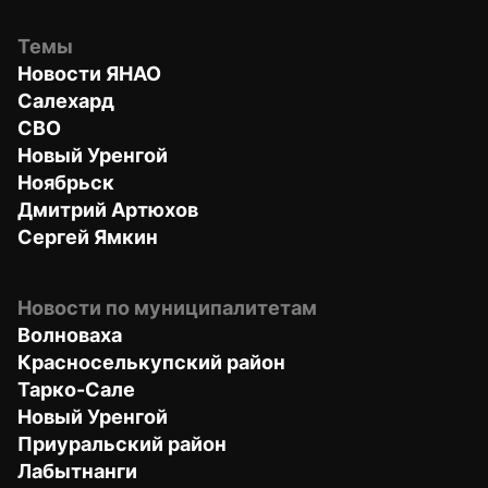
Темы
Новости ЯНАО
Салехард
СВО
Новый Уренгой
Ноябрьск
Дмитрий Артюхов
Сергей Ямкин
Новости по муниципалитетам
Волноваха
Красноселькупский район
Тарко-Сале
Новый Уренгой
Приуральский район
Лабытнанги