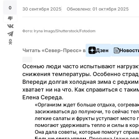
0
30 сентября 2025
Обновлено: 01 октября 2025
Фото: Iryna Imago/Shutterstock/Fotodom
Читать «Север-Пресс» в
Дзен
Новост
Осенью люди часто испытывают нагрузку
снижения температуры. Особенно страда
Впереди долгая холодная зима с редким 
хватает ни на что. Как справиться с так
Елена Середа.
«Организм ждет больше отдыха, согрева
засиживаться до полуночи, то сейчас тело
легкие салаты и фрукты уступают место 
помогают удерживать тепло и силы в кор
Она дала советы, которые помогут справ
. Прогулка (даже есл
Больше света утром