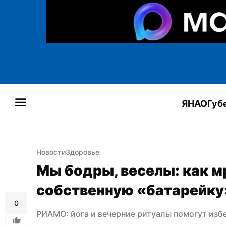
ЯНАО
Губ
Новости
Здоровье
Мы бодры, веселы: как м
собственную «батарейку
0
РИАМО: йога и вечерние ритуалы помогут изб