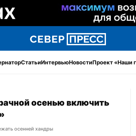
ернатор
Статьи
Интервью
Новости
Проект «Наши 
рачной осенью включить 
»
ежать осенней хандры