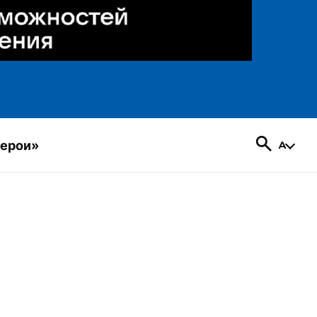
герои»