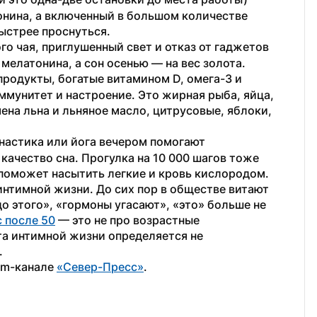
нина, а включенный в большом количестве 
ыстрее проснуться.
го чая, приглушенный свет и отказ от гаджетов 
 мелатонина, а сон осенью — на вес золота.
продукты, богатые витамином D, омега-3 и 
унитет и настроение. Это жирная рыба, яйца, 
ена льна и льняное масло, цитрусовые, яблоки, 
настика или йога вечером помогают 
ачество сна. Прогулка на 10 000 шагов тоже 
 поможет насытить легкие и кровь кислородом.
интимной жизни. До сих пор в обществе витают 
о этого», «гормоны угасают», «это» больше не 
 после 50
 — это не про возрастные 
та интимной жизни определяется не 
.
am-канале 
«Север-Пресс»
.