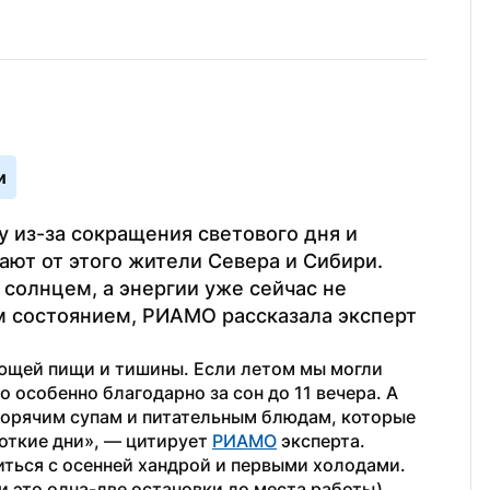
и
 из-за сокращения светового дня и 
ют от этого жители Севера и Сибири. 
солнцем, а энергии уже сейчас не 
им состоянием, РИАМО рассказала эксперт 
ющей пищи и тишины. Если летом мы могли 
 особенно благодарно за сон до 11 вечера. А 
горячим супам и питательным блюдам, которые 
откие дни», — цитирует 
РИАМО
 эксперта.
иться с осенней хандрой и первыми холодами.
и это одна-две остановки до места работы) 