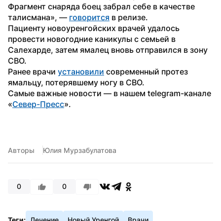
Фрагмент снаряда боец забрал себе в качестве 
талисмана», — 
говорится
 в релизе.
Пациенту новоуренгойских врачей удалось 
провести новогодние каникулы с семьей в 
Салехарде, затем ямалец вновь отправился в зону 
СВО.
Ранее врачи 
установили
 современный протез 
ямальцу, потерявшему ногу в СВО.
Самые важные новости — в нашем telegram-канале 
«
Север-Пресс
».
Авторы
Юлия Мурзабулатова
0
0
Теги:
Лечение
Новый Уренгой
Врачи