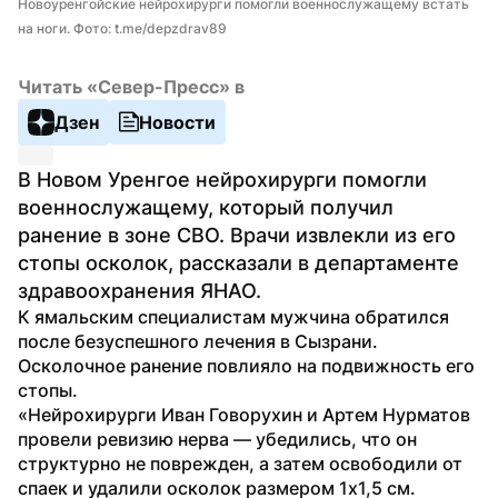
Новоуренгойские нейрохирурги помогли военнослужащему встать 
на ноги. Фото: t.me/depzdrav89
Читать «Север-Пресс» в
Дзен
Новости
В Новом Уренгое нейрохирурги помогли 
военнослужащему, который получил 
ранение в зоне СВО. Врачи извлекли из его 
стопы осколок, рассказали в департаменте 
здравоохранения ЯНАО.
К ямальским специалистам мужчина обратился 
после безуспешного лечения в Сызрани. 
Осколочное ранение повлияло на подвижность его 
стопы.
«Нейрохирурги Иван Говорухин и Артем Нурматов 
провели ревизию нерва — убедились, что он 
структурно не поврежден, а затем освободили от 
спаек и удалили осколок размером 1х1,5 см. 