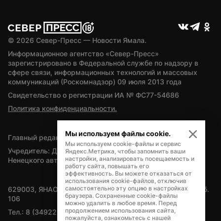
© 
2026
 Север-Пресс — Новости Ямала.
Информационное агентство «Север-Пресс» 
зарегистрировано в Федеральной службе по надзору в 
сфере связи, информационных технологий и массовых 
коммуникаций (Роскомнадзор) 09 июля 2013 года
Свидетельство о регистрации ИА № ФС77-54686
Политика конфиденциальности.
Мы используем файлы cookie.
Главный редактор — А.Л. Поздеев
Мы используем cookie-файлы и сервис
Учредитель: Департамент внутренней политики Ямало-
Яндекс.Метрика, чтобы запомнить ваши
настройки, анализировать посещаемость и
Ненецкого автономного округа
работу сайта, повышать его
эффективность. Вы можете отказаться от
использования cookie-файлов, отключив
самостоятельно эту опцию в настройках
629003, ЯНАО, Салехард, мкр. Богдана Кнунянца, д.1, каб. 
браузера. Сохраненные cookie-файлы
106
можно удалить в любое время. Перед
продолжением использования сайта,
Тел.: 8 (34922) 71262
пожалуйста, ознакомьтесь с нашей