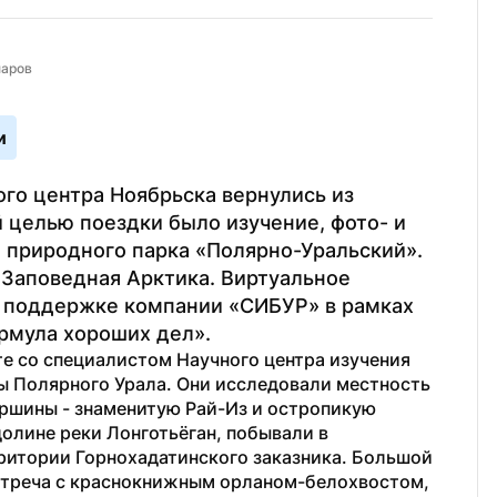
маров
и
го центра Ноябрьска вернулись из 
целью поездки было изучение, фото- и 
природного парка «Полярно-Уральский». 
Заповедная Арктика. Виртуальное 
 поддержке компании «СИБУР» в рамках 
рмула хороших дел».
е со специалистом Научного центра изучения 
 Полярного Урала. Они исследовали местность 
ршины - знаменитую Рай-Из и остропикую 
олине реки Лонготьёган, побывали в 
ритории Горнохадатинского заказника. Большой 
стреча с краснокнижным орланом-белохвостом, 