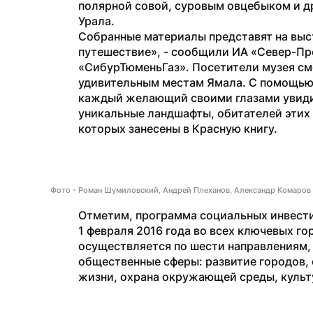
полярной совой, суровым овцебыком и д
Урала.
Собранные материалы представят на выст
путешествие», - сообщили ИА «Север-Пр
«СибурТюменьГаз». Посетители музея см
удивительным местам Ямала. С помощью 
каждый желающий своими глазами увидит
уникальные ландшафты, обитателей этих 
которых занесены в Красную книгу.
Фото - Роман Шумиловский, Андрей Плеханов, Александр Комаров
Отметим, программа социальных инвест
1 февраля 2016 года во всех ключевых го
осуществляется по шести направлениям,
общественные сферы: развитие городов, о
жизни, охрана окружающей среды, культ