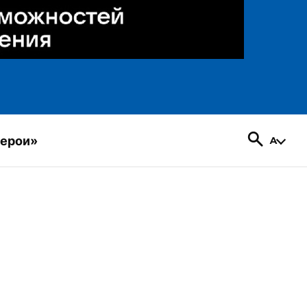
герои»