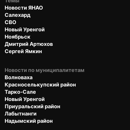
Темы
Новости ЯНАО
Салехард
СВО
Новый Уренгой
Ноябрьск
Дмитрий Артюхов
Сергей Ямкин
Новости по муниципалитетам
Волноваха
Красноселькупский район
Тарко-Сале
Новый Уренгой
Приуральский район
Лабытнанги
Надымский район