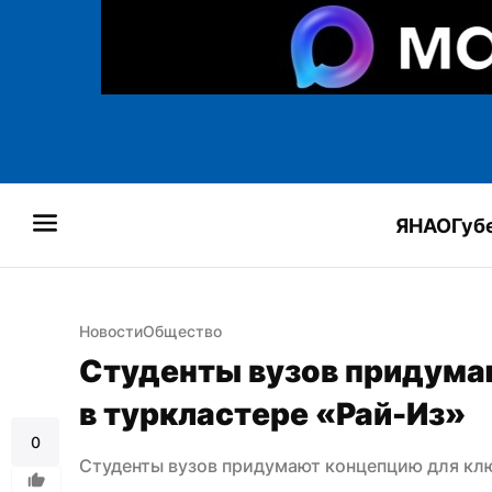
ЯНАО
Губ
Новости
Общество
Студенты вузов придума
в туркластере «Рай-Из»
0
Студенты вузов придумают концепцию для клю