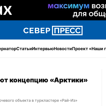
ернатор
Статьи
Интервью
Новости
Проект «Наши 
ют концепцию «Арктики» 
чевого объекта в туркластере «Рай-Из»