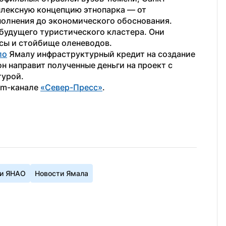
лексную концепцию этнопарка — от 
полнения до экономического обоснования.
удущего туристического кластера. Они 
ксы и стойбище оленеводов.
ло
 Ямалу инфраструктурный кредит на создание 
н направит полученные деньги на проект с 
турой.
am-канале 
«Север-Пресс»
.
и ЯНАО
Новости Ямала