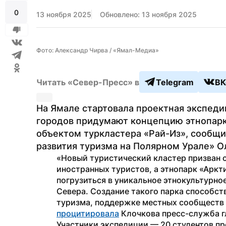
0
13 ноября 2025
Обновлено: 13 ноября 2025
Фото: Александр Чирва / «Ямал-Медиа»
Читать «Север-Пресс» в
Telegram
ВК
На Ямале стартовала проектная экспедиц
городов придумают концепцию этнопарк
объектом туркластера «Рай-Из», сообщи
развития туризма на Полярном Урале» О
«Новый туристический кластер призван с
иностранных туристов, а этнопарк «Арк
погрузиться в уникальное этнокультурно
Севера. Создание такого парка способст
процитировала
 Клочкова пресс-служба г
Участники экспедиции — 20 студентов пр