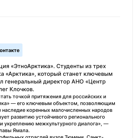
онтакте
ия «ЭтноАрктика». Студенты из трех 
а «Арктика», который станет ключевым 
л генеральный директор АНО «Центр 
лег Клочков.
тать точкой притяжения для российских и 
тика» — его ключевым объектом, позволяющим 
е наследие коренных малочисленных народов 
вует развитию устойчивого регионального 
туризма, поддержке местных сообществ и укреплению межкультурного диалога», — 
лавы Ямала.
офильных отраслей вузов Тюмени, Санкт-