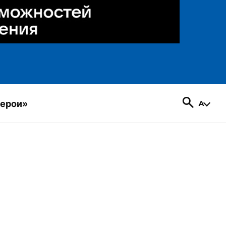
герои»