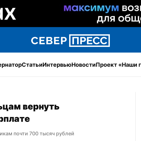
ернатор
Статьи
Интервью
Новости
Проект «Наши 
цам вернуть 
рплате
икам почти 700 тысяч рублей