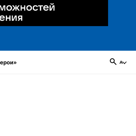
герои»