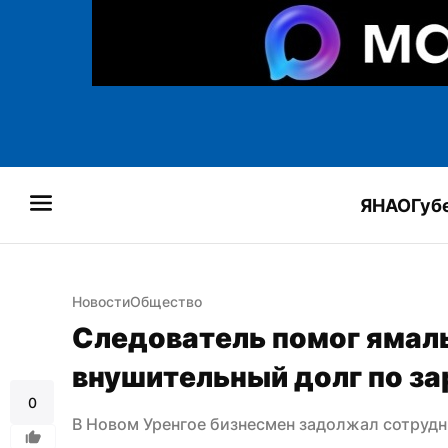
ЯНАО
Губ
Новости
Общество
Следователь помог ямаль
внушительный долг по за
0
В Новом Уренгое бизнесмен задолжал сотрудн