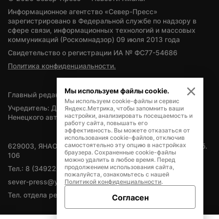
Информационное агентство «Север-Пресс» 
зарегистрировано в Федеральной службе по надзору в 
сфере связи, информационных технологий и массовых 
коммуникаций (Роскомнадзор) 09 июля 2013 года
Свидетельство о регистрации ИА № ФС77-54686
Политика конфиденциальности.
Мы используем файлы cookie.
Главный редактор — А.Л. Поздеев
Мы используем cookie-файлы и сервис
Учредитель: Департамент внутренней политики Ямало-
Яндекс.Метрика, чтобы запомнить ваши
настройки, анализировать посещаемость и
Ненецкого автономного округа
работу сайта, повышать его
эффективность. Вы можете отказаться от
использования cookie-файлов, отключив
самостоятельно эту опцию в настройках
629003, ЯНАО, Салехард, мкр. Богдана Кнунянца, д.1, каб. 
браузера. Сохраненные cookie-файлы
106
можно удалить в любое время. Перед
продолжением использования сайта,
Тел.: 8 (34922) 71262
пожалуйста, ознакомьтесь с нашей
sever-press@yamal-media.ru
Политикой конфиденциальности
.
Тел. отдела рекламы: 8 (34922) 42728
Согласен