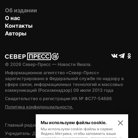
Об издании
О нас
Контакты
Авторы
© 
2026
 Север-Пресс — Новости Ямала.
Информационное агентство «Север-Пресс» 
зарегистрировано в Федеральной службе по надзору в 
сфере связи, информационных технологий и массовых 
коммуникаций (Роскомнадзор) 09 июля 2013 года
Свидетельство о регистрации ИА № ФС77-54686
Политика конфиденциальности.
Мы используем файлы cookie.
Главный редактор — А.Л. Поздеев
Мы используем cookie-файлы и сервис
Учредитель: Департамент внутренней политики Ямало-
Яндекс.Метрика, чтобы запомнить ваши