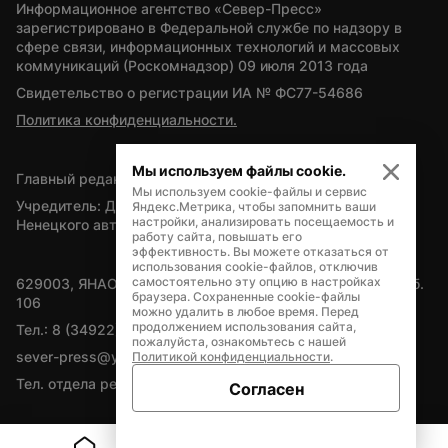
Информационное агентство «Север-Пресс» 
зарегистрировано в Федеральной службе по надзору в 
сфере связи, информационных технологий и массовых 
коммуникаций (Роскомнадзор) 09 июля 2013 года
Свидетельство о регистрации ИА № ФС77-54686
Политика конфиденциальности.
Мы используем файлы cookie.
Главный редактор — А.Л. Поздеев
Мы используем cookie-файлы и сервис
Учредитель: Департамент внутренней политики Ямало-
Яндекс.Метрика, чтобы запомнить ваши
настройки, анализировать посещаемость и
Ненецкого автономного округа
работу сайта, повышать его
эффективность. Вы можете отказаться от
использования cookie-файлов, отключив
самостоятельно эту опцию в настройках
629003, ЯНАО, Салехард, мкр. Богдана Кнунянца, д.1, каб. 
браузера. Сохраненные cookie-файлы
106
можно удалить в любое время. Перед
продолжением использования сайта,
Тел.: 8 (34922) 71262
пожалуйста, ознакомьтесь с нашей
sever-press@yamal-media.ru
Политикой конфиденциальности
.
Тел. отдела рекламы: 8 (34922) 42728
Согласен