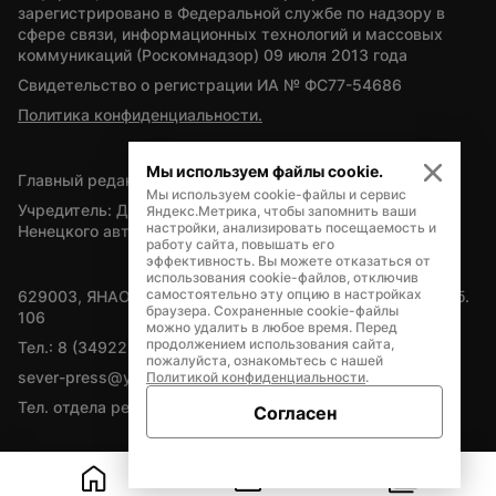
зарегистрировано в Федеральной службе по надзору в 
сфере связи, информационных технологий и массовых 
коммуникаций (Роскомнадзор) 09 июля 2013 года
Свидетельство о регистрации ИА № ФС77-54686
Политика конфиденциальности.
Мы используем файлы cookie.
Главный редактор — А.Л. Поздеев
Мы используем cookie-файлы и сервис
Учредитель: Департамент внутренней политики Ямало-
Яндекс.Метрика, чтобы запомнить ваши
настройки, анализировать посещаемость и
Ненецкого автономного округа
работу сайта, повышать его
эффективность. Вы можете отказаться от
использования cookie-файлов, отключив
самостоятельно эту опцию в настройках
629003, ЯНАО, Салехард, мкр. Богдана Кнунянца, д.1, каб. 
браузера. Сохраненные cookie-файлы
106
можно удалить в любое время. Перед
продолжением использования сайта,
Тел.: 8 (34922) 71262
пожалуйста, ознакомьтесь с нашей
sever-press@yamal-media.ru
Политикой конфиденциальности
.
Тел. отдела рекламы: 8 (34922) 42728
Согласен