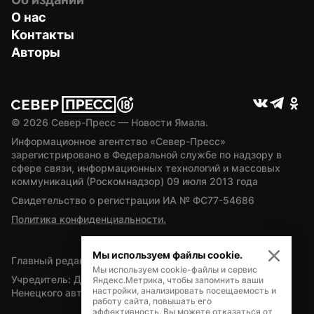
О нас
Контакты
Авторы
© 
2026
 Север-Пресс — Новости Ямала.
Информационное агентство «Север-Пресс» 
зарегистрировано в Федеральной службе по надзору в 
сфере связи, информационных технологий и массовых 
коммуникаций (Роскомнадзор) 09 июля 2013 года
Свидетельство о регистрации ИА № ФС77-54686
Политика конфиденциальности.
Мы используем файлы cookie.
Главный редактор — А.Л. Поздеев
Мы используем cookie-файлы и сервис
Учредитель: Департамент внутренней политики Ямало-
Яндекс.Метрика, чтобы запомнить ваши
настройки, анализировать посещаемость и
Ненецкого автономного округа
работу сайта, повышать его
эффективность. Вы можете отказаться от