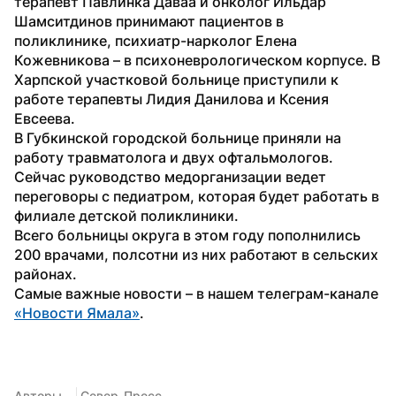
терапевт Павлинка Даваа и онколог Ильдар 
Шамситдинов принимают пациентов в 
поликлинике, психиатр-нарколог Елена 
Кожевникова – в психоневрологическом корпусе. В 
Харпской участковой больнице приступили к 
работе терапевты Лидия Данилова и Ксения 
Евсеева.
В Губкинской городской больнице приняли на 
работу травматолога и двух офтальмологов. 
Сейчас руководство медорганизации ведет 
переговоры с педиатром, которая будет работать в 
филиале детской поликлиники.
Всего больницы округа в этом году пополнились 
200 врачами, полсотни из них работают в сельских 
районах.
Самые важные новости – в нашем телеграм-канале 
«Новости Ямала»
.
Авторы
 Север-Пресс