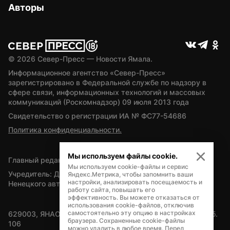
Авторы
© 
2026
 Север-Пресс — Новости Ямала.
Информационное агентство «Север-Пресс» 
зарегистрировано в Федеральной службе по надзору в 
сфере связи, информационных технологий и массовых 
коммуникаций (Роскомнадзор) 09 июля 2013 года
Свидетельство о регистрации ИА № ФС77-54686
Политика конфиденциальности.
Мы используем файлы cookie.
Главный редактор — А.Л. Поздеев
Мы используем cookie-файлы и сервис
Учредитель: Департамент внутренней политики Ямало-
Яндекс.Метрика, чтобы запомнить ваши
настройки, анализировать посещаемость и
Ненецкого автономного округа
работу сайта, повышать его
эффективность. Вы можете отказаться от
использования cookie-файлов, отключив
самостоятельно эту опцию в настройках
629003, ЯНАО, Салехард, мкр. Богдана Кнунянца, д.1, каб. 
браузера. Сохраненные cookie-файлы
106
можно удалить в любое время. Перед