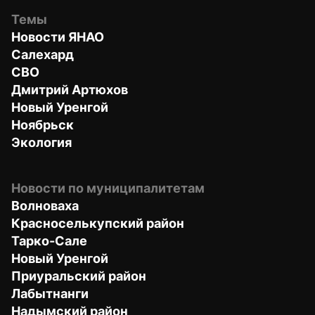
Темы
Новости ЯНАО
Салехард
СВО
Дмитрий Артюхов
Новый Уренгой
Ноябрьск
Экология
Новости по муниципалитетам
Волноваха
Красноселькупский район
Тарко-Сале
Новый Уренгой
Приуральский район
Лабытнанги
Надымский район