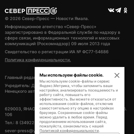
© 
2026
 Север-Пресс — Новости Ямала.
Информационное агентство «Север-Пресс» 
зарегистрировано в Федеральной службе по надзору в 
сфере связи, информационных технологий и массовых 
коммуникаций (Роскомнадзор) 09 июля 2013 года
Свидетельство о регистрации ИА № ФС77-54686
Политика конфиденциальности.
Мы используем файлы cookie.
Главный редактор — А.Л. Поздеев
Мы используем cookie-файлы и сервис
Учредитель: Департамент внутренней политики Ямало-
Яндекс.Метрика, чтобы запомнить ваши
настройки, анализировать посещаемость и
Ненецкого автономного округа
работу сайта, повышать его
эффективность. Вы можете отказаться от
использования cookie-файлов, отключив
самостоятельно эту опцию в настройках
629003, ЯНАО, Салехард, мкр. Богдана Кнунянца, д.1, каб. 
браузера. Сохраненные cookie-файлы
106
можно удалить в любое время. Перед
продолжением использования сайта,
Тел.: 8 (34922) 71262
пожалуйста, ознакомьтесь с нашей
sever-press@yamal-media.ru
Политикой конфиденциальности
.