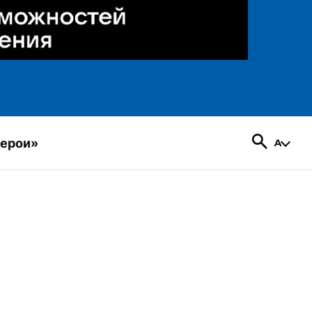
герои»