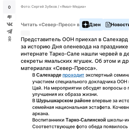
Фото: Сергей Зубков / «Ямал-Медиа»
0
Читать «Север-Пресс» в
Дзен
Новост
Представитель ООН приехал в Салехард 
за историю Дня оленевода на празднике
интернате Тарко-Сале нашли червей в де
секреты ямальских ягушек. Об этом и дру
материалах «Север-Пресса».
В
проходит
 экспертный семин
 Салехарде
участием специального докладчика ООН 
Цай. На мероприятии обсудят вопросы о 
улучшения их образа жизни.
В 
 впервые за ист
Шурышкарском районе
семейная национальная эстафета. Кочевн
аркана.
Воспитанники 
 школы-ин
Тарко-Салинской
Соответствующее фото обеда появилось в