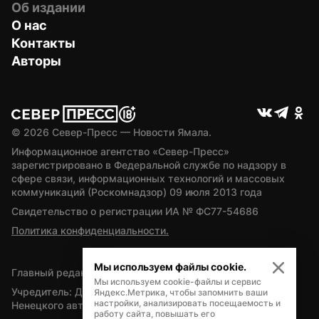
Об издании
О нас
Контакты
Авторы
© 
2026
 Север-Пресс — Новости Ямала.
Информационное агентство «Север-Пресс» 
зарегистрировано в Федеральной службе по надзору в 
сфере связи, информационных технологий и массовых 
коммуникаций (Роскомнадзор) 09 июля 2013 года
Свидетельство о регистрации ИА № ФС77-54686
Политика конфиденциальности.
Мы используем файлы cookie.
Главный редактор — А.Л. Поздеев
Мы используем cookie-файлы и сервис
Учредитель: Департамент внутренней политики Ямало-
Яндекс.Метрика, чтобы запомнить ваши
настройки, анализировать посещаемость и
Ненецкого автономного округа
работу сайта, повышать его