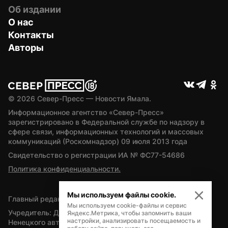
Об издании
О нас
Контакты
Авторы
© 
2026
 Север-Пресс — Новости Ямала.
Информационное агентство «Север-Пресс» 
зарегистрировано в Федеральной службе по надзору в 
сфере связи, информационных технологий и массовых 
коммуникаций (Роскомнадзор) 09 июля 2013 года
Свидетельство о регистрации ИА № ФС77-54686
Политика конфиденциальности.
Мы используем файлы cookie.
Главный редактор — А.Л. Поздеев
Мы используем cookie-файлы и сервис
Учредитель: Департамент внутренней политики Ямало-
Яндекс.Метрика, чтобы запомнить ваши
настройки, анализировать посещаемость и
Ненецкого автономного округа