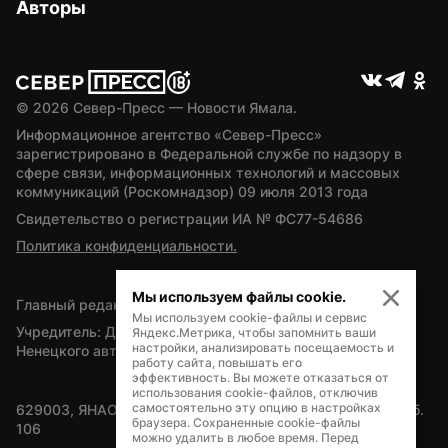
Авторы
© 
2026
 Север-Пресс — Новости Ямала.
Информационное агентство «Север-Пресс» 
зарегистрировано в Федеральной службе по надзору в 
сфере связи, информационных технологий и массовых 
коммуникаций (Роскомнадзор) 09 июля 2013 года
Свидетельство о регистрации ИА № ФС77-54686
Политика конфиденциальности.
Мы используем файлы cookie.
Главный редактор — А.Л. Поздеев
Мы используем cookie-файлы и сервис
Учредитель: Департамент внутренней политики Ямало-
Яндекс.Метрика, чтобы запомнить ваши
настройки, анализировать посещаемость и
Ненецкого автономного округа
работу сайта, повышать его
эффективность. Вы можете отказаться от
использования cookie-файлов, отключив
самостоятельно эту опцию в настройках
629003, ЯНАО, Салехард, мкр. Богдана Кнунянца, д.1, каб. 
браузера. Сохраненные cookie-файлы
106
можно удалить в любое время. Перед