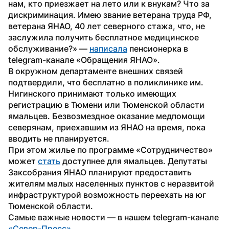
нам, кто приезжает на лето или к внукам? Что за 
дискриминация. Имею звание ветерана труда РФ, 
ветерана ЯНАО, 40 лет северного стажа, что, не 
заслужила получить бесплатное медицинское 
обслуживание?» — 
написала
 пенсионерка в 
telegram-канале «Обращения ЯНАО».
В окружном департаменте внешних связей 
подтвердили, что бесплатно в поликлинике им. 
Нигинского принимают только имеющих 
регистрацию в Тюмени или Тюменской области 
ямальцев. Безвозмездное оказание медпомощи 
северянам, приехавшим из ЯНАО на время, пока 
вводить не планируется.
При этом жилье по программе «Сотрудничество» 
может 
стать
 доступнее для ямальцев. Депутаты 
Заксобрания ЯНАО планируют предоставить 
жителям малых населенных пунктов с неразвитой 
инфраструктурой возможность переехать на юг 
Тюменской области.
Самые важные новости — в нашем telegram-канале 
«Север-Пресс»
.