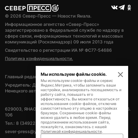
© 
2026
 Север-Пресс — Новости Ямала.
Информационное агентство «Север-Пресс» 
зарегистрировано в Федеральной службе по надзору в 
сфере связи, информационных технологий и массовых 
коммуникаций (Роскомнадзор) 09 июля 2013 года
Свидетельство о регистрации ИА № ФС77-54686
Политика конфиденциальности.
Мы используем файлы cookie.
Главный редактор — А.Л. Поздеев
Мы используем cookie-файлы и сервис
Учредитель: Департамент внутренней политики Ямало-
Яндекс.Метрика, чтобы запомнить ваши
настройки, анализировать посещаемость и
Ненецкого автономного округа
работу сайта, повышать его
эффективность. Вы можете отказаться от
использования cookie-файлов, отключив
самостоятельно эту опцию в настройках
629003, ЯНАО, Салехард, мкр. Богдана Кнунянца, д.1, каб. 
браузера. Сохраненные cookie-файлы
106
можно удалить в любое время. Перед
продолжением использования сайта,
Тел.: 8 (34922) 71262
пожалуйста, ознакомьтесь с нашей
sever-press@yamal-media.ru
Политикой конфиденциальности
.