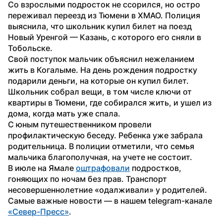
Со взрослыми подросток не ссорился, но остро 
переживал переезд из Тюмени в ХМАО. Полиция 
выяснила, что школьник купил билет на поезд 
Новый Уренгой — Казань, с которого его сняли в 
Тобольске.
Свой поступок мальчик объяснил нежеланием 
жить в Когалыме. На день рождения подростку 
подарили деньги, на которые он купил билет. 
Школьник собрал вещи, в том числе ключи от 
квартиры в Тюмени, где собирался жить, и ушел из 
дома, когда мать уже спала.
С юным путешественником провели 
профилактическую беседу. Ребенка уже забрала 
родительница. В полиции отметили, что семья 
мальчика благополучная, на учете не состоит.
В июле на Ямале 
оштрафовали
 подростков, 
гоняющих по ночам без прав. Транспорт 
несовершеннолетние «одалживали» у родителей.
Самые важные новости — в нашем telegram-канале 
«Север-Пресс»
.