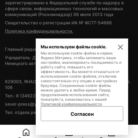
зарегистрировано в Федеральной службе по надзору в 
сфере связи, информационных технологий и массовых 
коммуникаций (Роскомнадзор) 09 июля 2013 года
Свидетельство о регистрации ИА № ФС77-54686
Политика конфиденциальности.
Мы используем файлы cookie.
Главный редактор — А.Л. Поздеев
Мы используем cookie-файлы и сервис
Учредитель: Департамент внутренней политики Ямало-
Яндекс.Метрика, чтобы запомнить ваши
настройки, анализировать посещаемость и
Ненецкого автономного округа
работу сайта, повышать его
эффективность. Вы можете отказаться от
использования cookie-файлов, отключив
самостоятельно эту опцию в настройках
629003, ЯНАО, Салехард, мкр. Богдана Кнунянца, д.1, каб. 
браузера. Сохраненные cookie-файлы
106
можно удалить в любое время. Перед
продолжением использования сайта,
Тел.: 8 (34922) 71262
пожалуйста, ознакомьтесь с нашей
sever-press@yamal-media.ru
Политикой конфиденциальности
.
Тел. отдела рекламы: 8 (34922) 42728
Согласен